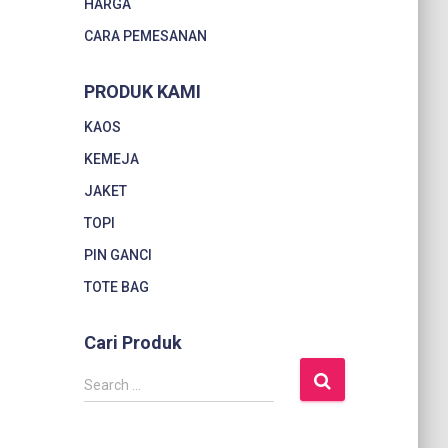
HARGA
CARA PEMESANAN
PRODUK KAMI
KAOS
KEMEJA
JAKET
TOPI
PIN GANCI
TOTE BAG
Cari Produk
S
Search …
e
a
r