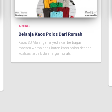
ARTIKEL
Belanja Kaos Polos Dari Rumah
Kaos 3D Malang menyediakan berbagai
macam warna dan ukuran kaos polos dengan
kualitas terbaik dan harga murah.