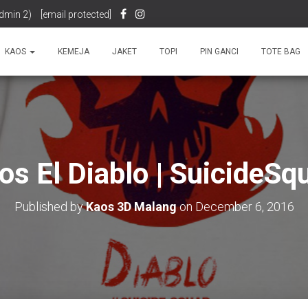
dmin 2)
[email protected]
KAOS
KEMEJA
JAKET
TOPI
PIN GANCI
TOTE BAG
os El Diablo | SuicideSq
Published by
Kaos 3D Malang
on
December 6, 2016