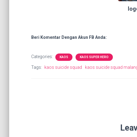
log
Beri Komentar Dengan Akun FB Anda:
Categories:
KAOS
KAOS SUPER HERO
Tags:
kaos suicide squad
kaos suicide squad malan
Leav