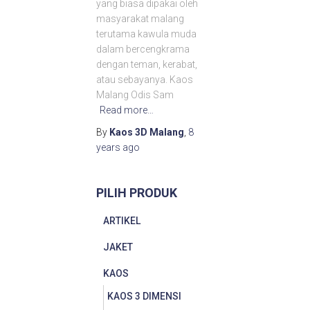
yang biasa dipakai oleh
masyarakat malang
terutama kawula muda
dalam bercengkrama
dengan teman, kerabat,
atau sebayanya. Kaos
Malang Odis Sam
Read more…
By
Kaos 3D Malang
,
8
years
ago
PILIH PRODUK
ARTIKEL
JAKET
KAOS
KAOS 3 DIMENSI