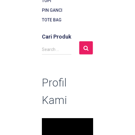
TOPI
PIN GANCI
TOTE BAG
Cari Produk
S
Search …
e
a
r
c
Profil
h
f
o
Kami
r
: