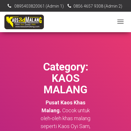
0895403820061‬ (Admin 1)
0856 4657 9308 (Admin 2)
[email protected]
TOGG
NAVIG
Category:
KAOS
MALANG
Pusat Kaos Khas
Malang.
Cocok untuk
oleh-oleh khas malang
seperti Kaos Oyi Sam,