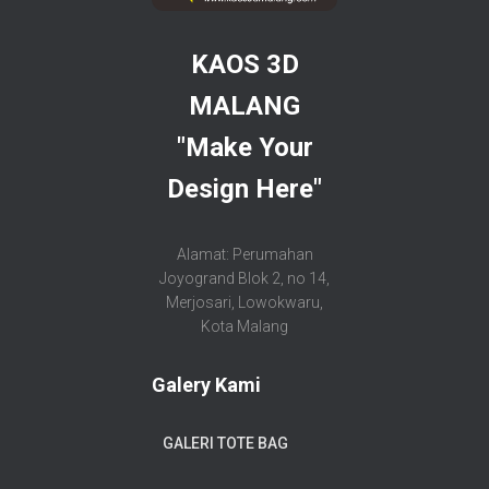
KAOS 3D
MALANG
"Make Your
Design Here"
Alamat: Perumahan
Joyogrand Blok 2, no 14,
Merjosari, Lowokwaru,
Kota Malang
Galery Kami
GALERI TOTE BAG