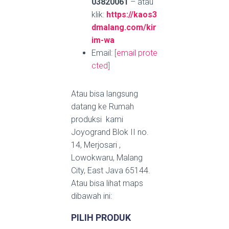
03820061
– atau
klik:
https://kaos3
dmalang.com/kir
im-wa
Email:
[email prote
cted]
Atau bisa langsung
datang ke Rumah
produksi kami
Joyogrand Blok II no.
14, Merjosari ,
Lowokwaru, Malang
City, East Java 65144.
Atau bisa lihat maps
dibawah ini:
PILIH PRODUK