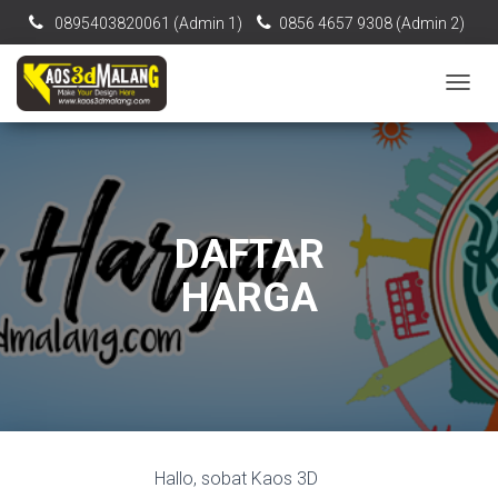
0895403820061‬ (Admin 1)
0856 4657 9308 (Admin 2)
[email protected]
T
O
G
G
L
E
N
DAFTAR
A
V
HARGA
I
G
A
T
I
O
N
Hallo, sobat Kaos 3D