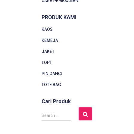
CARA PEMESANAN
PRODUK KAMI
KAOS
KEMEJA
JAKET
TOPI
PIN GANCI
TOTE BAG
Cari Produk
S
Search …
e
a
r