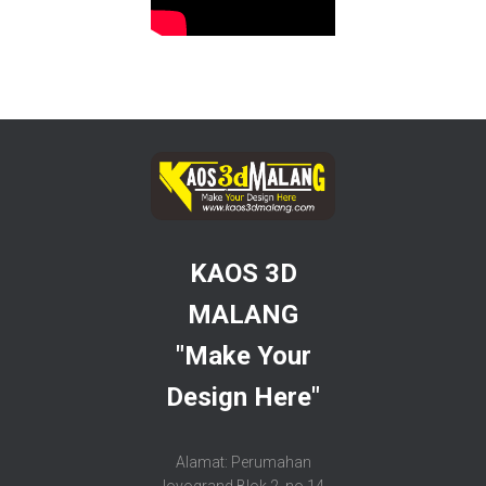
KAOS 3D
MALANG
"Make Your
Design Here"
Alamat: Perumahan
Joyogrand Blok 2, no 14,