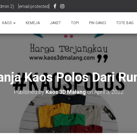
dmin 2)
[email protected]
KAOS
KEMEJA
JAKET
TOPI
PIN GANCI
TOTE BAG
anja Kaos Polos Dari R
Published by
Kaos 3D Malang
on
April 3, 2022