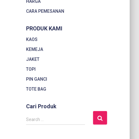
HARGA
CARA PEMESANAN
PRODUK KAMI
KAOS
KEMEJA
JAKET
TOPI
PIN GANCI
TOTE BAG
Cari Produk
S
Search …
e
a
r