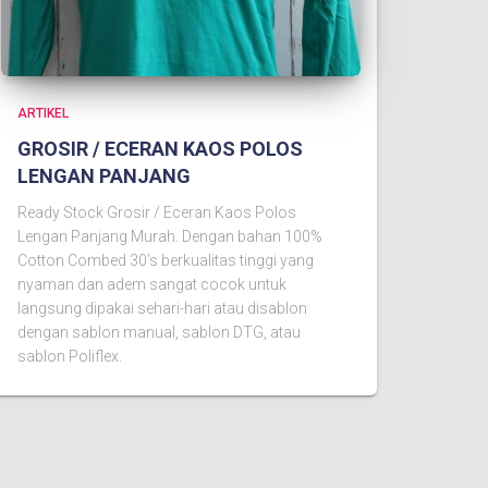
ARTIKEL
GROSIR / ECERAN KAOS POLOS
LENGAN PANJANG
Ready Stock Grosir / Eceran Kaos Polos
Lengan Panjang Murah. Dengan bahan 100%
Cotton Combed 30's berkualitas tinggi yang
nyaman dan adem sangat cocok untuk
langsung dipakai sehari-hari atau disablon
dengan sablon manual, sablon DTG, atau
sablon Poliflex.