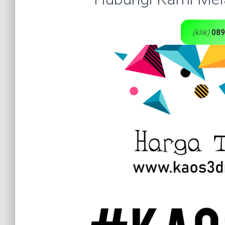
(klik)
089