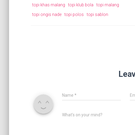
topi khas malang
topi klub bola
topi malang
topi ongis nade
topi polos
topi sablon
Leav
Name
*
Em
What's on your mind?