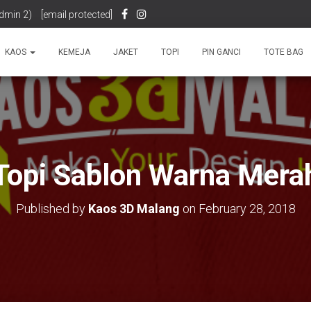
dmin 2)
[email protected]
KAOS
KEMEJA
JAKET
TOPI
PIN GANCI
TOTE BAG
Topi Sablon Warna Mera
Published by
Kaos 3D Malang
on
February 28, 2018