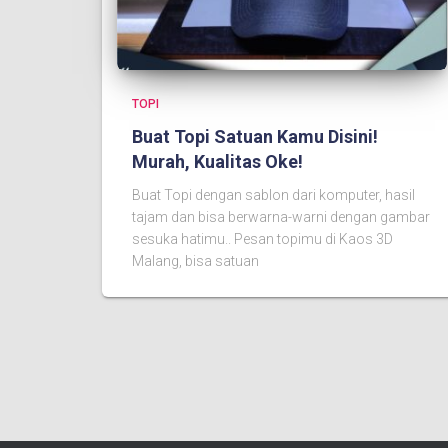
TOPI
Buat Topi Satuan Kamu Disini!
Murah, Kualitas Oke!
Buat Topi dengan sablon dari komputer, hasil
tajam dan bisa berwarna-warni dengan gambar
sesuka hatimu.. Pesan topimu di Kaos 3D
Malang, bisa satuan