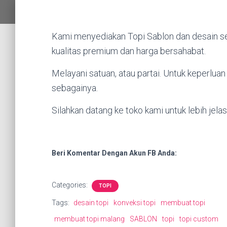
Kami menyediakan Topi Sablon dan desain se
kualitas premium dan harga bersahabat.
Melayani satuan, atau partai. Untuk keperluan o
sebagainya.
Silahkan datang ke toko kami untuk lebih jelas
Beri Komentar Dengan Akun FB Anda:
Categories:
TOPI
Tags:
desain topi
konveksi topi
membuat topi
membuat topi malang
SABLON
topi
topi custom