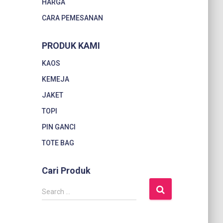
HARGA
CARA PEMESANAN
PRODUK KAMI
KAOS
KEMEJA
JAKET
TOPI
PIN GANCI
TOTE BAG
Cari Produk
S
Search …
e
a
r