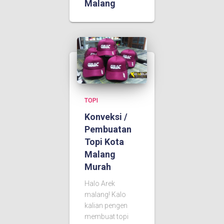
Malang
TOPI
Konveksi /
Pembuatan
Topi Kota
Malang
Murah
Halo Arek
malang! Kalo
kalian pengen
membuat topi