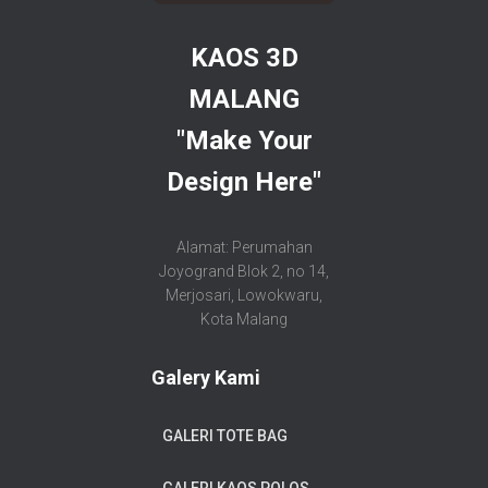
KAOS 3D
MALANG
"Make Your
Design Here"
Alamat: Perumahan
Joyogrand Blok 2, no 14,
Merjosari, Lowokwaru,
Kota Malang
Galery Kami
GALERI TOTE BAG