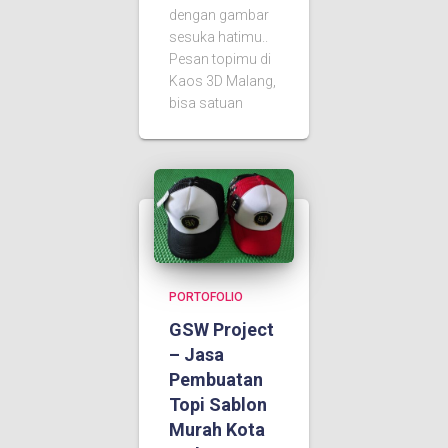
dengan gambar
sesuka hatimu..
Pesan topimu di
Kaos 3D Malang,
bisa satuan
PORTOFOLIO
GSW Project
– Jasa
Pembuatan
Topi Sablon
Murah Kota