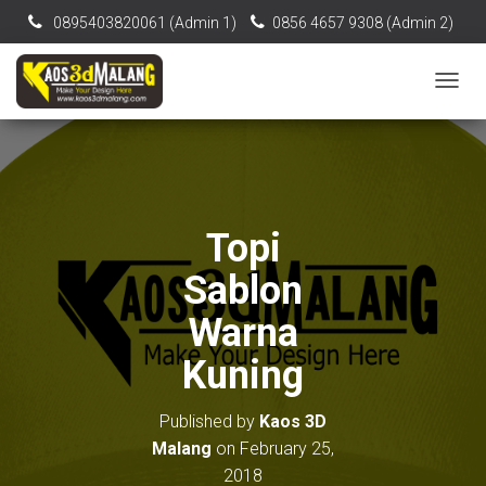
0895403820061‬ (Admin 1)
0856 4657 9308 (Admin 2)
[email protected]
T
O
G
G
L
E
N
Topi
A
V
Sablon
I
G
Warna
A
T
Kuning
I
O
N
Published by
Kaos 3D
Malang
on
February 25,
2018