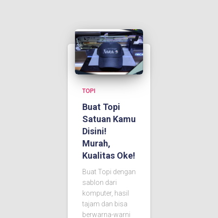
TOPI
Buat Topi
Satuan Kamu
Disini!
Murah,
Kualitas Oke!
Buat Topi dengan
sablon dari
komputer, hasil
tajam dan bisa
berwarna-warni