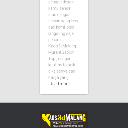
dengan desain
kamu sendiri
atau dengan
desain yang kece
dari kami, bisa
langsung saja
pesan di
Kaos3dMalang.
Murah! Sablon
Topi, dengan
kualitas terbaik
dikelasnya dan
harga yang
Read more…