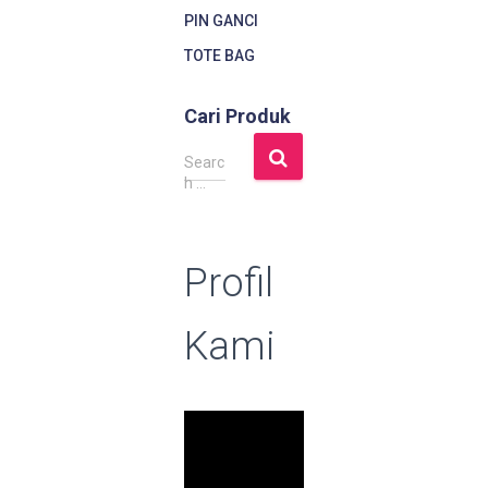
PIN GANCI
TOTE BAG
Cari Produk
S
Searc
e
h …
a
r
c
Profil
h
f
o
Kami
r
: