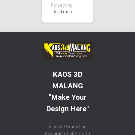
harga yang
Read more…
KAOS 3D
MALANG
"Make Your
Design Here"
Alamat: Perumahan
Joyogrand Blok 2, no 14,