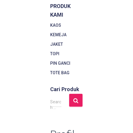
PRODUK
KAMI
KAOS
KEMEJA
JAKET
TOPI
PIN GANCI
TOTE BAG
Cari Produk
S
Searc
e
h …
a
r
c
h