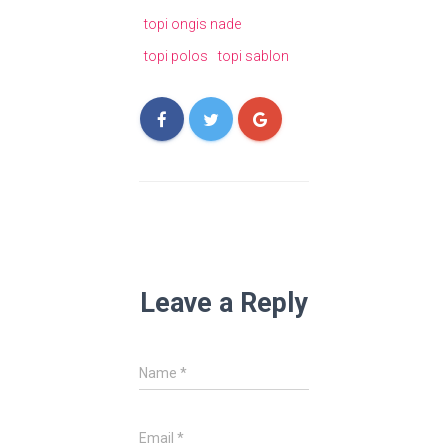
topi ongis nade
topi polos
topi sablon
Leave a Reply
Name
*
Email
*