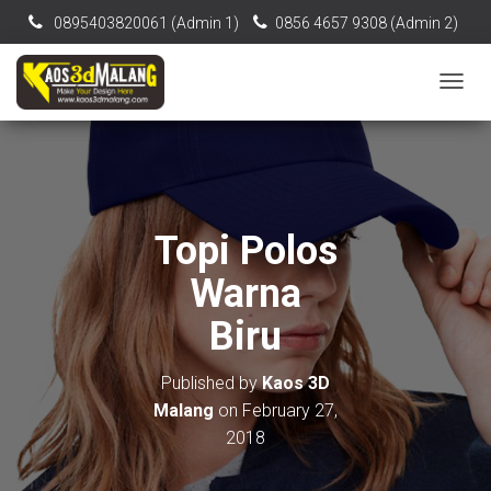
0895403820061‬ (Admin 1)
0856 4657 9308 (Admin 2)
[email protected]
T
O
G
G
L
E
N
Topi Polos
A
V
Warna
I
G
Biru
A
T
I
Published by
Kaos 3D
O
Malang
on
February 27,
N
2018