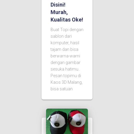
Disini!
Murah,
Kualitas Oke!
Buat Topi dengan
sablon dari
komputer, hasil
tajam dan bisa
berwarna-warni
dengan gambar
sesuka hatimu..
Pesan topimu di
Kaos 3D Malang,
bisa satuan