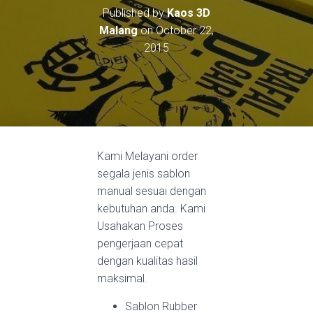
Published by
Kaos 3D
Malang
on
October 22,
2015
Kami Melayani order
segala jenis sablon
manual sesuai dengan
kebutuhan anda. Kami
Usahakan Proses
pengerjaan cepat
dengan kualitas hasil
maksimal.
Sablon Rubber