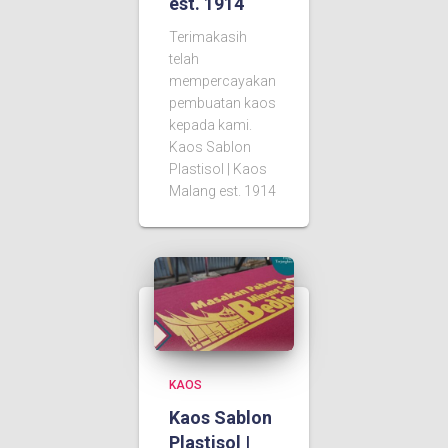
est. 1914
Terimakasih
telah
mempercayakan
pembuatan kaos
kepada kami.
Kaos Sablon
Plastisol | Kaos
Malang est. 1914
KAOS
Kaos Sablon
Plastisol |