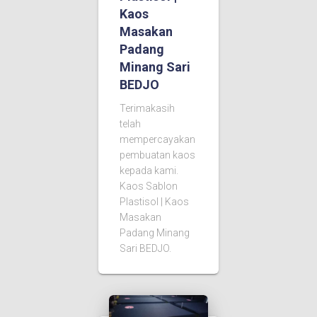
Kaos
Masakan
Padang
Minang Sari
BEDJO
Terimakasih
telah
mempercayakan
pembuatan kaos
kepada kami.
Kaos Sablon
Plastisol | Kaos
Masakan
Padang Minang
Sari BEDJO.