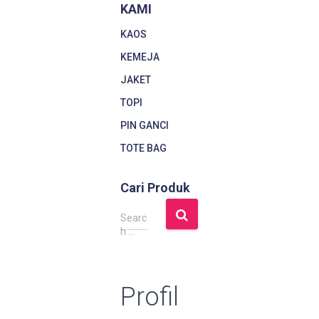
KAMI
KAOS
KEMEJA
JAKET
TOPI
PIN GANCI
TOTE BAG
Cari Produk
S
Searc
e
h …
a
r
c
Profil
h
f