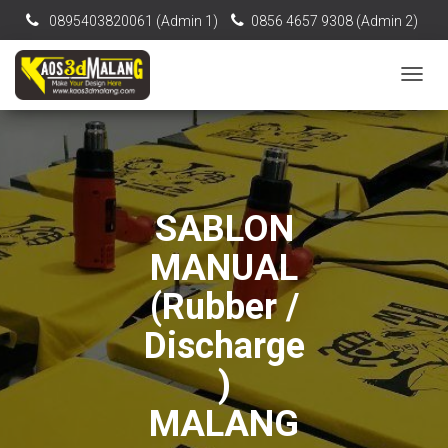
0895403820061‬ (Admin 1)
0856 4657 9308 (Admin 2)
[email protected]
T
O
G
G
L
E
N
SABLON
A
V
MANUAL
I
G
(Rubber /
A
T
Discharge
I
O
)
N
MALANG