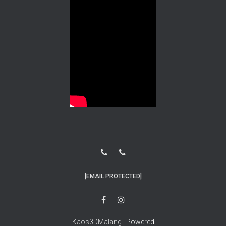
[EMAIL PROTECTED]
Kaos3DMalang
| Powered