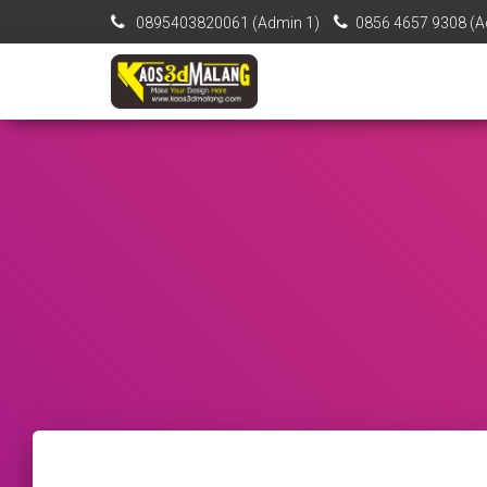
0895403820061‬ (Admin 1)
0856 4657 9308 (A