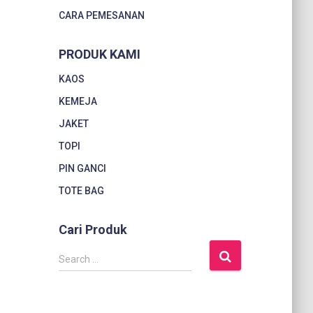
CARA PEMESANAN
PRODUK KAMI
KAOS
KEMEJA
JAKET
TOPI
PIN GANCI
TOTE BAG
Cari Produk
S
Search …
e
a
r