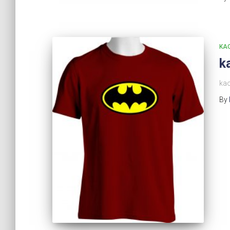
KA
k
kao
By