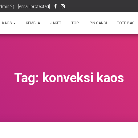
dmin 2)
[email protected]
KAOS
KEMEJA
JAKET
TOPI
PIN GANCI
TOTE BAG
Tag:
konveksi kaos