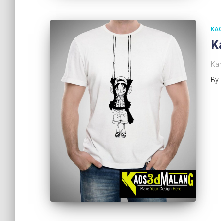
KA
K
Ka
By