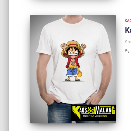
KA
K
Ka
By