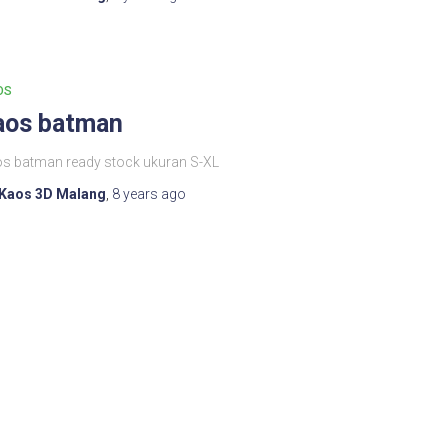
OS
aos batman
s batman ready stock ukuran S-XL
Kaos 3D Malang
,
8 years
ago