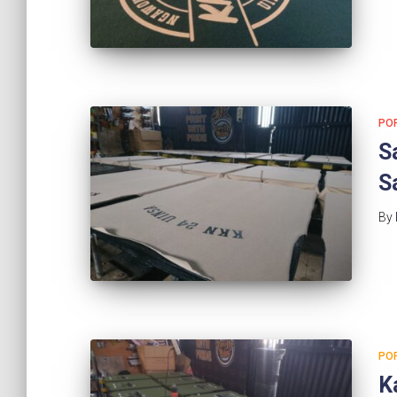
PO
S
S
By
PO
K