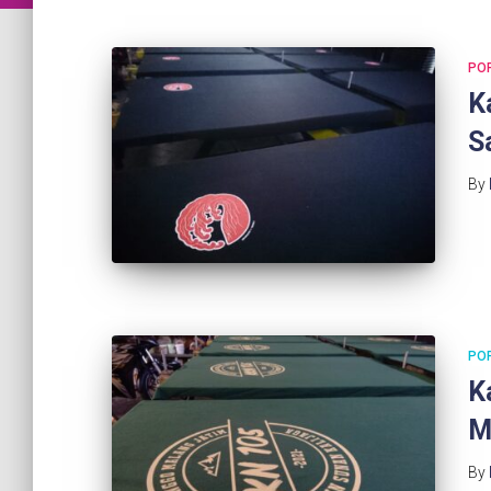
PO
K
S
By
PO
K
M
By