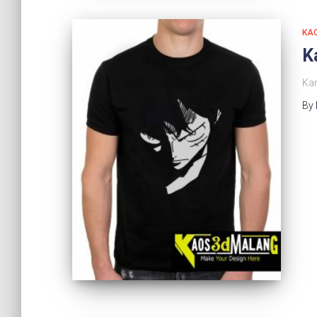
KA
K
Ka
By