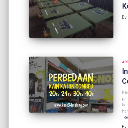
K
By
ART
I
C
Kai
pas
kon
har
Re
By